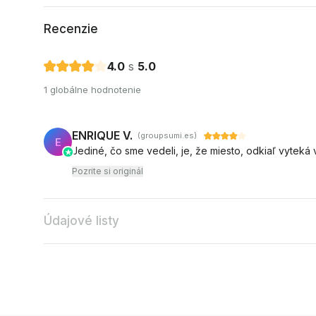
Recenzie
4.0
s
5.0
1 globálne hodnotenie
ENRIQUE V.
(groupsumi.es)
E
Jediné, čo sme vedeli, je, že miesto, odkiaľ vyteká
Pozrite si originál
Údajové listy