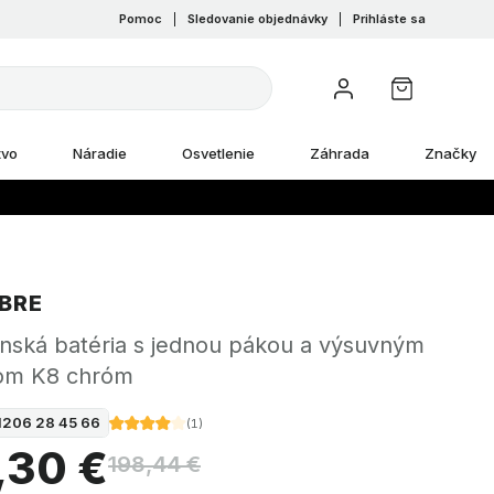
Pomoc
|
Sledovanie objednávky
|
Prihláste sa
tvo
Náradie
Osvetlenie
Záhrada
Značky
BRE
nská batéria s jednou pákou a výsuvným
om K8 chróm
1206 28 45 66
(
1
)
,30 €
198,44 €