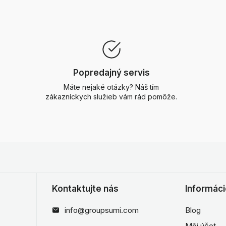
Popredajný servis
Máte nejaké otázky? Náš tím
zákazníckych služieb vám rád pomôže.
Kontaktujte nás
Informác
info@groupsumi.com
Blog
Môj účet