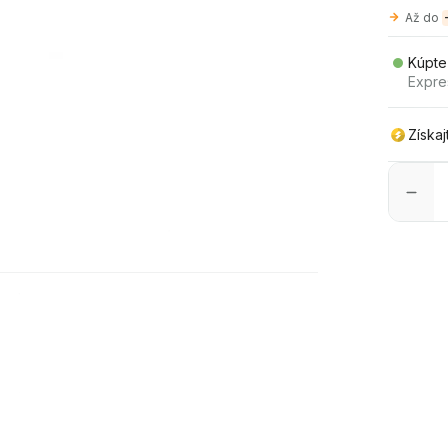
Až do
Kúpte
Expre
Získa