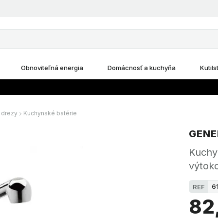
Obnoviteľná energia
Domácnosť a kuchyňa
Kutils
 drezy
Kuchynské batérie
GENE
Kuchy
výtok
6
REF
82