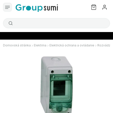
Domovská stránka
Elektrina
Elektrická ochrana a ovládanie
Rozvádza