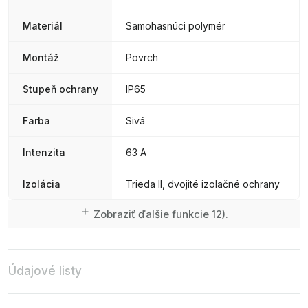
Materiál
Samohasnúci polymér
Montáž
Povrch
Stupeň ochrany
IP65
Farba
Sivá
Intenzita
63 A
Izolácia
Trieda II, dvojité izolačné ochrany
Zobraziť ďalšie funkcie 12).
Údajové listy