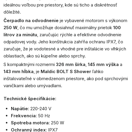
ideálnou voľbou pre priestory, kde sú ticho a diskrétnosť
dôležité.
Čerpadlo na odvodnenie
je vybavené motorom s výkonom
250 W
, čo mu umožňuje dosiahnuť maximálny prietok
100
litrov za minútu
, zaručujúc rýchle a efektívne odvodnenie
odpadovej vody. Jeho konštrukcia zahŕňa ochranu IPX7, čo
zaručuje, že je vodotesné a vhodné pre inštalácie vo vlhkých
oblastiach, ako sú kúpeľne alebo sprchy.
S kompaktnými rozmermi
326 mm šírka
,
145 mm výška
a
143 mm hĺbka
, je
Maldic BOLT S Shower
ľahko
inštalovateľné v obmedzenom priestore, ako pod sprchovými
vaničkami alebo umývadlami.
Technické špecifikácie:
Napätie
: 220-240 V
Frekvencia
: 50 Hz
Spotreba motora
: 250 W
Ochranný index
: IPX7