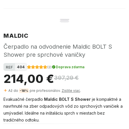
MALDIC
Čerpadlo na odvodnenie Maldic BOLT S
Shower pre sprchové vaničky
404
REF
Doprava zdarma
(
2
)
214,00 €
397,29 €
Až do
pre profesionálov.
Zistite viac
.
-18%
Evakuačné čerpadlo
Maldic BOLT S Shower
je kompaktné a
navrhnuté na zber odpadových vôd zo sprchových vaničiek a
umývadiel. Ideálne na inštaláciu sprch v miestach bez
tradičného odtoku.