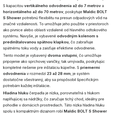
S kapacitou
vertikálneho odvodnenia až do 7 metrov
a
horizontálneho až do 70 metrov
, poskytuje
Maldic BOLT
S Shower
potrebnú flexibilitu na presun odpadových vôd na
značné vzdialenosti. To umožňuje jeho použitie v priestoroch
ako pivnice alebo oblasti vzdialené od hlavného odtokového
systému. Navyše, je vybavené
odvodným kolenom s
predinštalovanou spätnou klapkou
, čo zabraňuje
spätnému toku vody a zaisťuje efektívne odvodnenie.
Tento model je vybavený
dvoma vstupmi
, čo umožňuje
pripojenie ako sprchovej vaničky, tak umývadla, poskytujúc
kompletné riešenie pre inštaláciu kúpeľne. S
priemermi
odvodnenia
v rozmedzí
23 až 28 mm
, je systém
dostatočne všestranný, aby sa prispôsobil špecifickým
potrebám každej inštalácie.
Hladina hluku
čerpadla je nízka, porovnateľná s hlukom
naplňujúcej sa nádržky, čo zaručuje tichý chod, ideálny pre
pohodlie v domácich prostrediach. Táto nízka hladina hluku
spolu s kompaktným dizajnom robí
Maldic BOLT S Shower