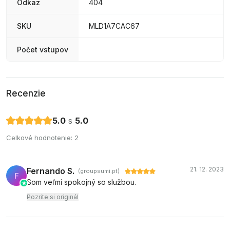
Odkaz
404
SKU
MLD1A7CAC67
Počet vstupov
Recenzie
5.0
s
5.0
Celkové hodnotenie: 2
21. 12. 2023
Fernando S.
(groupsumi.pt)
F
Som veľmi spokojný so službou.
Pozrite si originál