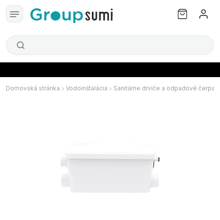
Domovská stránka
Vodoinštalácia
Sanitárne drviče a odpadové čerpad