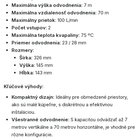
Maximálna výška odvodnenia
: 7 m
Maximálna vzdialenosť odvodnenia
: 70 m
Maximálny prietok
: 100 L/min
Počet vstupov
: 2
Maximálna teplota kvapaliny
: 75 ºC
Priemer odvodnenia
: 23 / 28 mm
Rozmery
:
Šírka
: 326 mm
Výška
: 145 mm
Hĺbka
: 143 mm
Kľúčové výhody:
Kompaktný dizajn
: Ideálny pre obmedzené priestory,
ako sú malé kúpeľne, s diskrétnou a efektívnou
inštaláciou.
Všestranné odvodnenie
: S kapacitou odvádzať až 7
metrov vertikálne a 70 metrov horizontálne, je vhodné pre
rôzne konfigurácie.