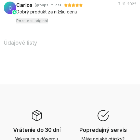
7. 11. 2022
Carlos
(groupsumi.es)
C
Dobrý produkt za nižšiu cenu
Pozrite si originál
Údajové listy
Vrátenie do 30 dní
Popredajný servis
Nakupujte s dôverou.
Máte nejaké otázky?