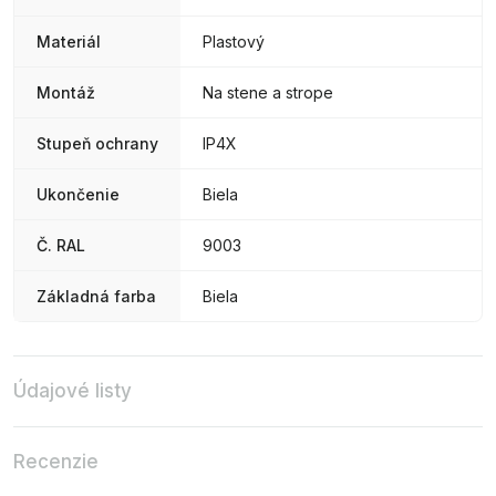
Materiál
Plastový
Montáž
Na stene a strope
Stupeň ochrany
IP4X
Ukončenie
Biela
Č. RAL
9003
Základná farba
Biela
Údajové listy
Recenzie