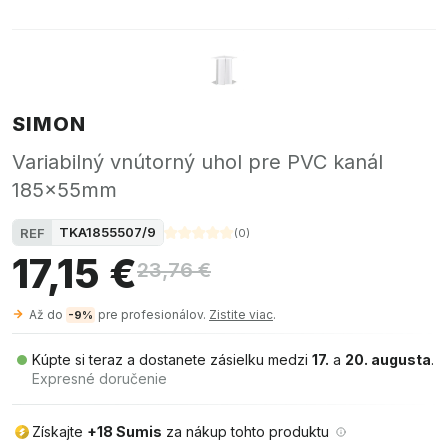
SIMON
Variabilný vnútorný uhol pre PVC kanál
185x55mm
TKA1855507/9
REF
(
0
)
17,15 €
23,76 €
Až do
pre profesionálov.
Zistite viac
.
-9%
Kúpte si teraz a dostanete zásielku medzi
17.
a
20. augusta
.
Expresné doručenie
Získajte
+18 Sumis
za nákup tohto produktu