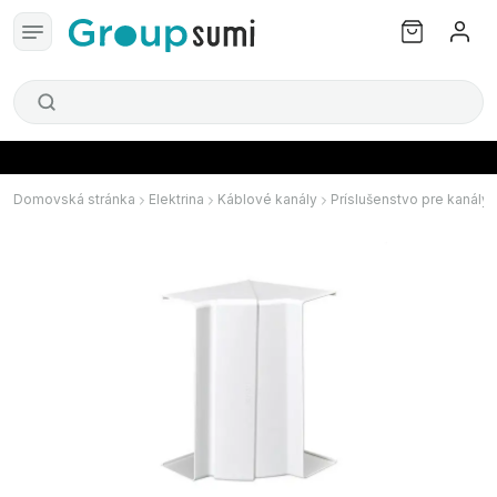
Domovská stránka
Elektrina
Káblové kanály
Príslušenstvo pre kanály