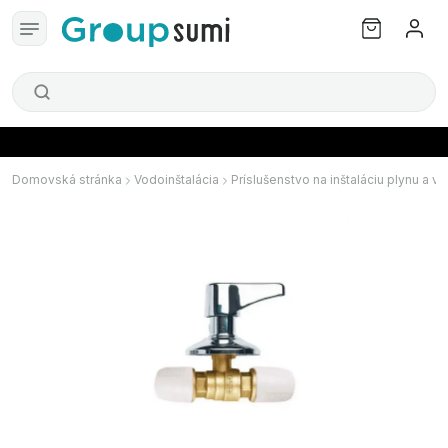
Domovská stránka
Vodoinštalácia
Príslušenstvo na inštaláciu plynu a v