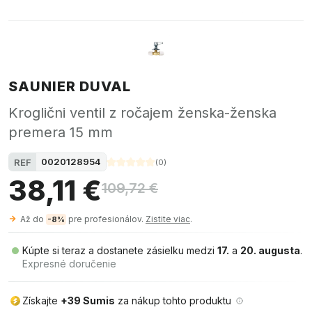
SAUNIER DUVAL
Kroglični ventil z ročajem ženska-ženska
premera 15 mm
0020128954
REF
(
0
)
38,11 €
109,72 €
Až do
pre profesionálov.
Zistite viac
.
-8%
Kúpte si teraz a dostanete zásielku medzi
17.
a
20. augusta
.
Expresné doručenie
Získajte
+39 Sumis
za nákup tohto produktu