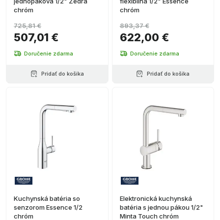
jednopáková 1/2" Zedra
flexibilná 1/2" Essence
chróm
chróm
725,81 €
893,37 €
507,01 €
622,00 €
Doručenie zdarma
Doručenie zdarma
Pridať do košíka
Pridať do košíka
Kuchynská batéria so
Elektronická kuchynská
senzorom Essence 1/2
batéria s jednou pákou 1/2"
chróm
Minta Touch chróm