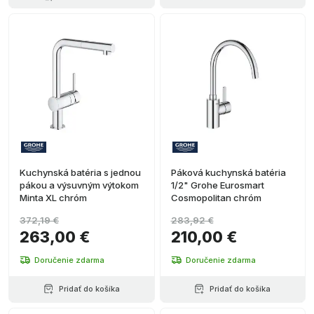
Kuchynská batéria s jednou
Páková kuchynská batéria
pákou a výsuvným výtokom
1/2" Grohe Eurosmart
Minta XL chróm
Cosmopolitan chróm
372,19 €
283,92 €
263,00 €
210,00 €
Doručenie zdarma
Doručenie zdarma
Pridať do košíka
Pridať do košíka