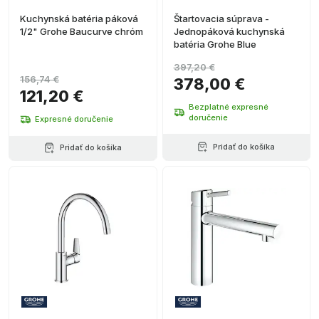
Kuchynská batéria páková
Štartovacia súprava -
1/2" Grohe Baucurve chróm
Jednopáková kuchynská
batéria Grohe Blue
397,20 €
156,74 €
378,00 €
121,20 €
Bezplatné expresné
doručenie
Expresné doručenie
Pridať do košíka
Pridať do košíka