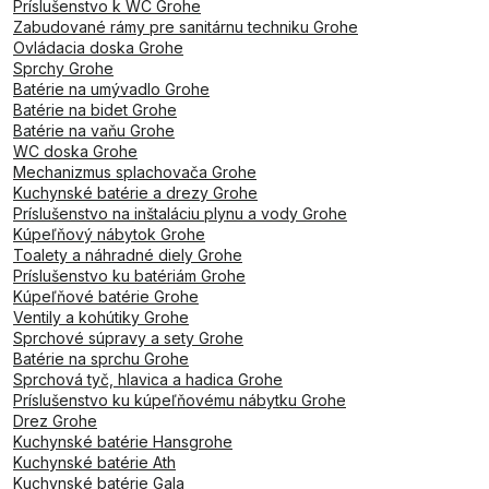
Príslušenstvo k WC Grohe
Zabudované rámy pre sanitárnu techniku Grohe
Ovládacia doska Grohe
Sprchy Grohe
Batérie na umývadlo Grohe
Batérie na bidet Grohe
Batérie na vaňu Grohe
WC doska Grohe
Mechanizmus splachovača Grohe
Kuchynské batérie a drezy Grohe
Príslušenstvo na inštaláciu plynu a vody Grohe
Kúpeľňový nábytok Grohe
Toalety a náhradné diely Grohe
Príslušenstvo ku batériám Grohe
Kúpeľňové batérie Grohe
Ventily a kohútiky Grohe
Sprchové súpravy a sety Grohe
Batérie na sprchu Grohe
Sprchová tyč, hlavica a hadica Grohe
Príslušenstvo ku kúpeľňovému nábytku Grohe
Drez Grohe
Kuchynské batérie Hansgrohe
Kuchynské batérie Ath
Kuchynské batérie Gala