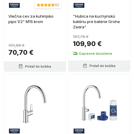
(
1
)
Vlečna cev za kuhinjsko
"Hubica na kuchynskú
pipo 1/2" M15 krom
batériu pre batérie Grohe
Zedra"
157,75 €
109,90 €
101,59 €
70,70 €
Expresné doručenie
Pridať do košíka
Pridať do košíka