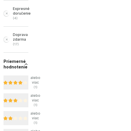
Expresné
doručenie
(
4
)
Doprava
zdarma
(
17
)
Priemerné
hodnotenie
alebo
viac
(
1
)
alebo
viac
(
1
)
alebo
viac
(
1
)