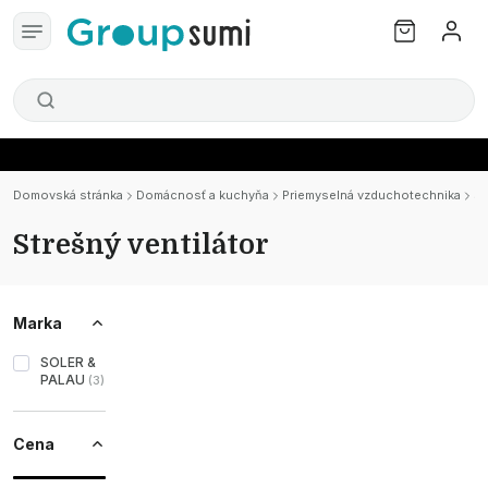
Domovská stránka
Domácnosť a kuchyňa
Priemyselná vzduchotechnika
St
Strešný ventilátor
Marka
SOLER &
PALAU
(
3
)
Cena