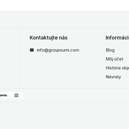
Kontaktujte nás
Informác
info@groupsumi.com
Blog
Môj účet
História ob
Návraty