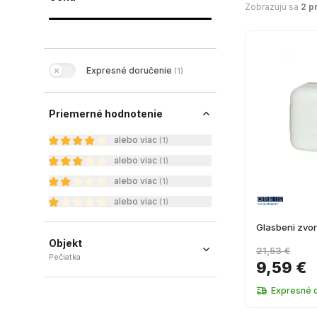
Zobrazujú sa
2 p
Expresné doručenie
(
1
)
Priemerné hodnotenie
alebo viac
(
1
)
alebo viac
(
1
)
alebo viac
(
1
)
alebo viac
(
1
)
Glasbeni zvo
Objekt
21,53 €
Pečiatka
9,59 €
Pečiatka
(
2
)
Expresné 