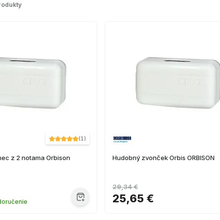
rodukty
(
1
)
nec z 2 notama Orbison
Hudobný zvonček Orbis ORBISON
29,34 €
25,65 €
doručenie