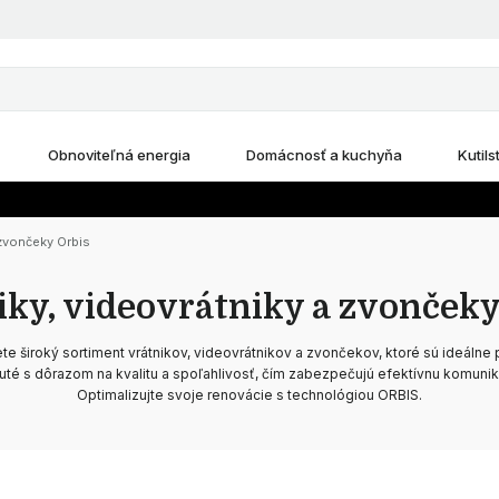
Obnoviteľná energia
Domácnosť a kuchyňa
Kutils
 zvončeky Orbis
iky, videovrátniky a zvončeky
te široký sortiment vrátnikov, videovrátnikov a zvončekov, ktoré sú ideálne 
uté s dôrazom na kvalitu a spoľahlivosť, čím zabezpečujú efektívnu komuni
Optimalizujte svoje renovácie s technológiou ORBIS.