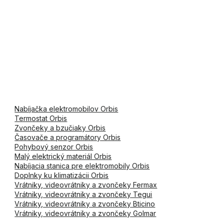
Nabíjačka elektromobilov Orbis
Termostat Orbis
Zvončeky a bzučiaky Orbis
Časovače a programátory Orbis
Pohybový senzor Orbis
Malý elektrický materiál Orbis
Nabíjacia stanica pre elektromobily Orbis
Doplnky ku klimatizácii Orbis
Vrátniky, videovrátniky a zvončeky Fermax
Vrátniky, videovrátniky a zvončeky Tegui
Vrátniky, videovrátniky a zvončeky Bticino
Vrátniky, videovrátniky a zvončeky Golmar