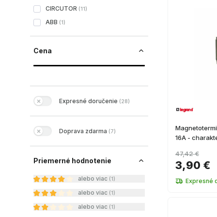
CIRCUTOR
(
11
)
ABB
(
1
)
Cena
Expresné doručenie
(
28
)
Magnetotermic
Doprava zdarma
(
7
)
16A - charakte
47,42 €
Priemerné hodnotenie
3,90 €
alebo viac
(
1
)
Expresné 
alebo viac
(
1
)
alebo viac
(
1
)