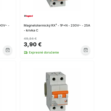
00V~ -
Magnetotermický RX³ - 1P+N - 230V~ - 25A
- krivka C
49,84 €
3,90 €
Expresné doručenie