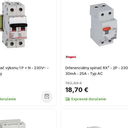
ač výkonu 1 P + N - 230V~ -
Diferenciálny spínač RX³ - 2P - 23
ly
30mA - 25A - Typ AC
162,88 €
18,70 €
doručenie
Expresné doručenie