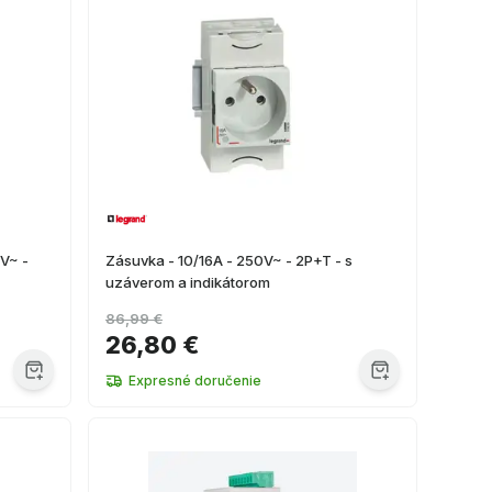
0V~ -
Zásuvka - 10/16A - 250V~ - 2P+T - s
uzáverom a indikátorom
86,99 €
26,80 €
Expresné doručenie