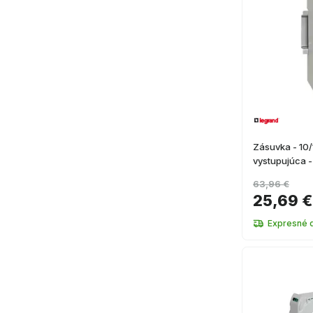
Zásuvka - 10
vystupujúca 
63,96 €
25,69 €
Expresné 