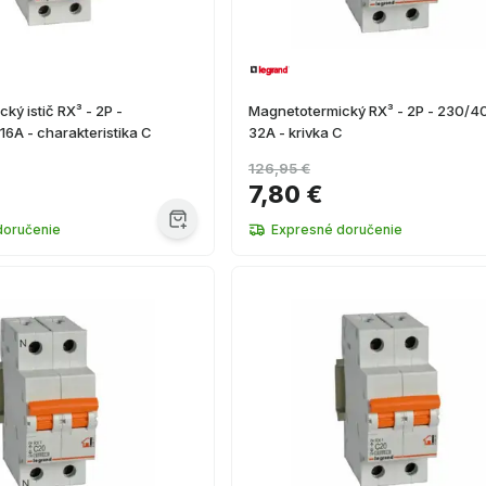
ký istič RX³ - 2P -
Magnetotermický RX³ - 2P - 230/4
6A - charakteristika C
32A - krivka C
126,95 €
7,80 €
doručenie
Expresné doručenie