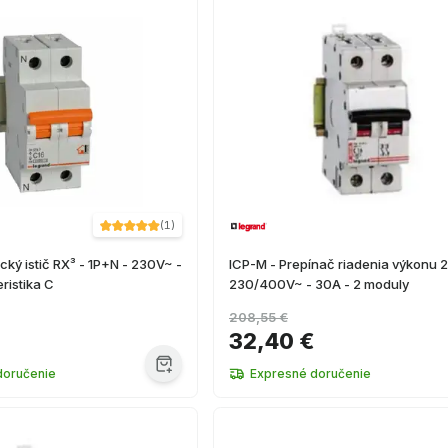
(
1
)
ký istič RX³ - 1P+N - 230V~ -
ICP-M - Prepínač riadenia výkonu 2
ristika C
230/400V~ - 30A - 2 moduly
208,55 €
32,40 €
doručenie
Expresné doručenie