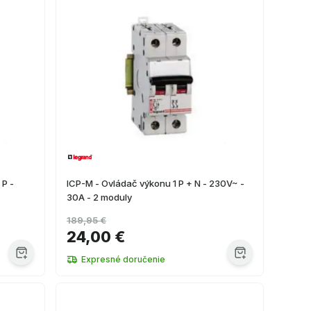
 P -
ICP-M - Ovládač výkonu 1 P + N - 230V~ -
30A - 2 moduly
189,95 €
24,00 €
Expresné doručenie