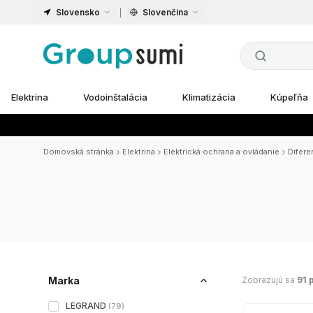
Slovensko
Slovenčina
Elektrina
Vodoinštalácia
Klimatizácia
Kúpeľňa
Domovská stránka
Elektrina
Elektrická ochrana a ovládanie
Difere
Zobrazujú sa
91 
Marka
LEGRAND
(
79
)