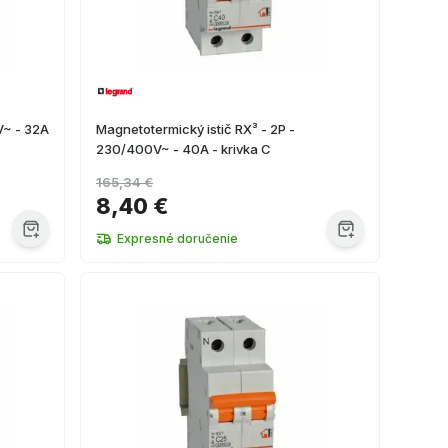
V~ - 32A
Magnetotermický istič RX³ - 2P -
230/400V~ - 40A - krivka C
165,34 €
8,40 €
Expresné doručenie