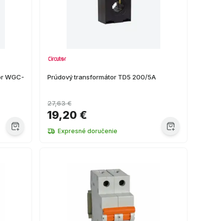
tor WGC-
Prúdový transformátor TD5 200/5A
27,63 €
19,20 €
Expresné doručenie