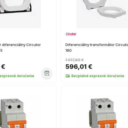
 diferenciálny Circutor
Diferenciálny transformátor Circu
05
180
1 017,60 €
 €
596,01 €
 expresné doručenie
Bezplatné expresné doručenie