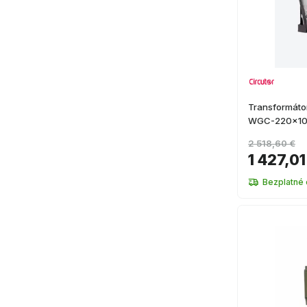
Transformátor
WGC-220x1
2 518,60 €
1 427,01
Bezplatné