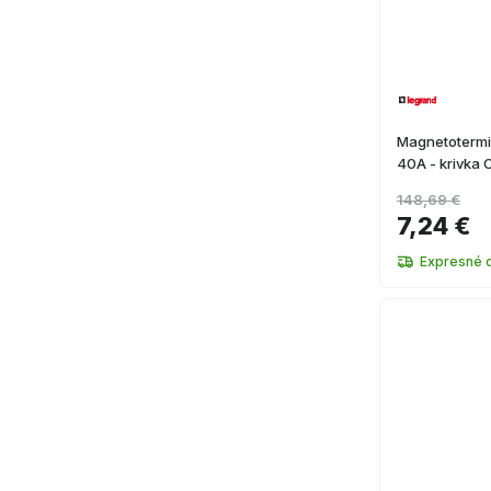
Magnetotermi
40A - krivka 
148,69 €
7,24 €
Expresné 