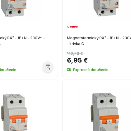
cký RX³ - 1P+N - 230V~ -
Magnetotermický RX³ - 1P+N - 230
C
- krivka C
110,72 €
6,95 €
doručenie
Expresné doručenie