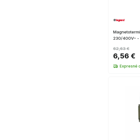
Magnetotermic
230/400V~ - 1
62,63 €
6,56 €
Expresné 