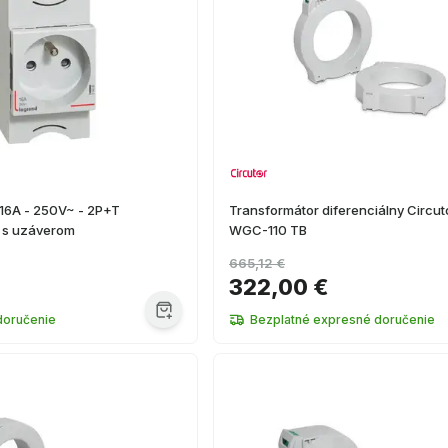
/16A - 250V~ - 2P+T
Transformátor diferenciálny Circut
- s uzáverom
WGC-110 TB
665,12 €
322,00 €
doručenie
Bezplatné expresné doručenie