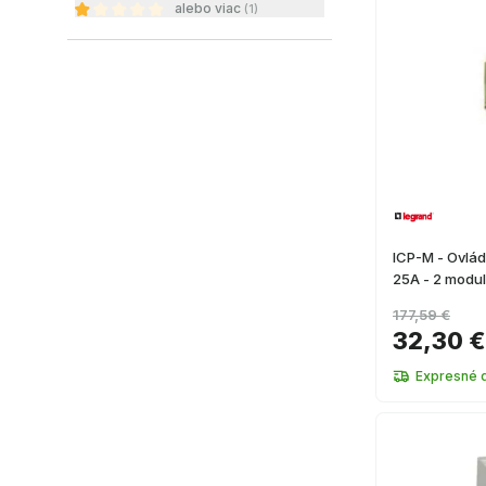
alebo viac
(
1
)
ICP-M - Ovlád
25A - 2 modu
177,59 €
32,30 €
Expresné 