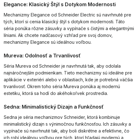
Elegance: Klasický Štýl s Dotykom Modernosti
Mechanizmy Elegance od Schneider Electric sú navrhnuté pre
tých, ktorí si cenia klasický štýl s dotykom modernosti. Táto
séria ponúka rôzne zásuvky a vypínače s čistými a elegantnými
líniami. Ak chcete nadčasový vzhľad pre svoj domov,
mechanizmy Elegance sú ideálnou voľbou.
Mureva: Odolnosť a Trvanlivosť
Séria Mureva od Schneider je navrhnutá tak, aby odolala
najnáročnejším podmienkam. Tieto mechanizmy sú ideálne pre
aplikácie v exteriéri alebo v oblastiach, kde je potrebná väčšia
trvanlivosť. Okrem toho séria Mureva ponúka aj modernú
estetiku, ktorá sa hodí do akéhokoľvek prostredia.
Sedna: Minimalistický Dizajn a Funkčnosť
Sedna je séria mechanizmov Schneider, ktorá kombinuje
minimalistický dizajn s výnimočnou funkčnosťou. Ich zásuvky a
vypínače sú navrhnuté tak, aby boli diskrétne a efektívne, čo
ich robí ideálnou voľbou pre tých, ktorí hľadajú modernú a