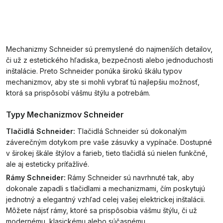
Mechanizmy Schneider sú premyslené do najmenších detailov,
či už z estetického hľadiska, bezpečnosti alebo jednoduchosti
inštalácie. Preto Schneider ponúka širokú škálu typov
mechanizmov, aby ste si mohli vybrať tú najlepšiu možnosť,
ktorá sa prispôsobí vášmu štýlu a potrebám.
Typy Mechanizmov Schneider
Tlačidlá Schneider:
Tlačidlá Schneider sú dokonalým
záverečným dotykom pre vaše zásuvky a vypínače. Dostupné
v širokej škále štýlov a farieb, tieto tlačidlá sú nielen funkčné,
ale aj esteticky príťažlivé.
Rámy Schneider:
Rámy Schneider sú navrhnuté tak, aby
dokonale zapadli s tlačidlami a mechanizmami, čím poskytujú
jednotný a elegantný vzhľad celej vašej elektrickej inštalácii.
Môžete nájsť rámy, ktoré sa prispôsobia vášmu štýlu, či už
modernému, klasickému alebo súčasnému.