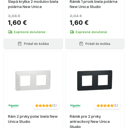
Slepá krytka 2 modulov biela
Rámik 1 prvok biela polárna
polárna New Unica
New Unica Studio
3,08 €
3,04 €
1,60 €
1,60 €
Expresné doručenie
Expresné doručenie
Pridať do košíka
Pridať do košíka
(
1
)
(
1
)
Rám 2 prvky polar biela New
Rámik pre 2 prvky
Unica Studio
antracitový New Unica
Studio