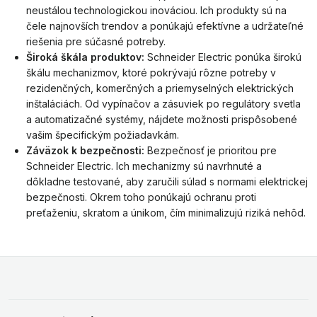
neustálou technologickou inováciou. Ich produkty sú na
čele najnovších trendov a ponúkajú efektívne a udržateľné
riešenia pre súčasné potreby.
Široká škála produktov:
Schneider Electric ponúka širokú
škálu mechanizmov, ktoré pokrývajú rôzne potreby v
rezidenčných, komerčných a priemyselných elektrických
inštaláciách. Od vypínačov a zásuviek po regulátory svetla
a automatizačné systémy, nájdete možnosti prispôsobené
vašim špecifickým požiadavkám.
Záväzok k bezpečnosti:
Bezpečnosť je prioritou pre
Schneider Electric. Ich mechanizmy sú navrhnuté a
dôkladne testované, aby zaručili súlad s normami elektrickej
bezpečnosti. Okrem toho ponúkajú ochranu proti
preťaženiu, skratom a únikom, čím minimalizujú riziká nehôd.