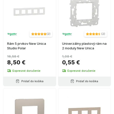
Sivá
(
11
)
+ Ver más
+ Ver más
+ Ver más
(
2
)
(
2
)
Rám 5 prvkov New Unica
Univerzálny plastový rám na
Studio Polar
2 moduly New Unica
16,58 €
1,08 €
8,50 €
0,55 €
Expresné doručenie
Expresné doručenie
Pridať do košíka
Pridať do košíka