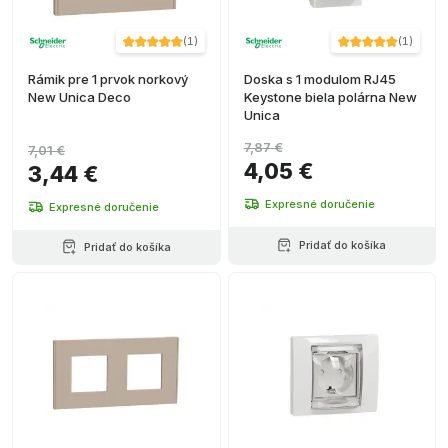
(
1
)
(
1
)
Rámik pre 1 prvok norkový
Doska s 1 modulom RJ45
New Unica Deco
Keystone biela polárna New
Unica
7,87 €
7,01 €
4,05 €
3,44 €
Expresné doručenie
Expresné doručenie
Pridať do košíka
Pridať do košíka