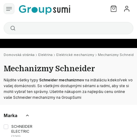
Domovská stránka
Elektrina
Elektrické mechanizmy
Mechanizmy Schneider
Mechanizmy Schneider
Nájdite všetky typy
Schneider mechanizmov
na inštaláciu kdekoľvek vo
vašej domácnosti. So všetkými dostupnými sériami a radmi, aby ste si
mohli vybrať ten správny. Ušetrite nákupom za najlepšiu cenu online
vaše Schneider mechanizmy na GroupSumi
Marka
SCHNEIDER
ELECTRIC
(
230
)