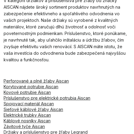
V kategórii držiakov a príslušenstva pre žľaby od značky
AISCAN nájdete široký sortiment produktov navrhnutých na
zabezpečenie efektívneho a spoľahlivého odvodnenia vo
vašich projektoch. Naše držiaky sú vyrobené z kvalitných
materiálov, ktoré zaručujú dlhú životnosť a odolnosť voči
poveternostným podmienkam. Príslušenstvo, ktoré ponúkame,
je navrhnuté tak, aby uľahčilo inštaláciu a údržbu žľabov, čím
zvyšuje efektivitu vašich renovácií. S AISCAN máte istotu, že
vaša investícia do odvodnenia bude zabezpečená najvyššou
kvalitou a funkčnosťou.
Perforované a plné žľaby Aiscan
Korytované potrubie Aiscan
Kovové potrubie Aiscan
Príslušenstvo pre elektrické potrubia Aiscan
Spojovací materiál Aiscan
Sieťové káblové žľaby Aiscan
Elektrické trubky Aiscan
Káblové nosníky Aiscan
Závitové tyče Aiscan
Držiaky a príslušenstvo pre žľaby Legrand