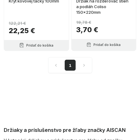
Kryt kovovej tácky 100mm
Držiak na rozdeľovač stien
a podláh Coliso
150x220mm
19,78 €
122,21 €
3,70 €
22,25 €
Pridať do košíka
Pridať do košíka
1
Držiaky a príslušenstvo pre žľaby značky AISCAN