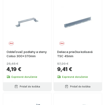
Oddeľovač podlahy a steny
Deliaca priečka kolísavá
Coliso 300x370mm
TSC 45mm
25,45 €
57,20 €
4,19 €
9,41 €
Expresné doručenie
Expresné doručenie
Pridať do košíka
Pridať do košíka