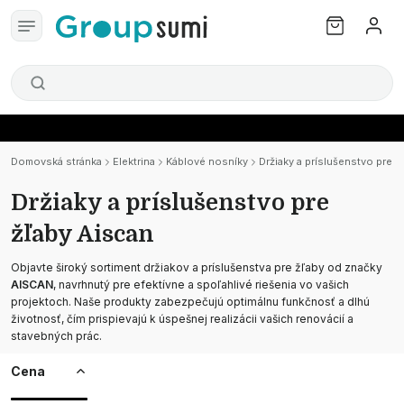
Domovská stránka
Elektrina
Káblové nosníky
Držiaky a príslušenstvo pre ž
Držiaky a príslušenstvo pre
žľaby Aiscan
Objavte široký sortiment držiakov a príslušenstva pre žľaby od značky
AISCAN
, navrhnutý pre efektívne a spoľahlivé riešenia vo vašich
projektoch. Naše produkty zabezpečujú optimálnu funkčnosť a dlhú
životnosť, čím prispievajú k úspešnej realizácii vašich renovácií a
stavebných prác.
Cena