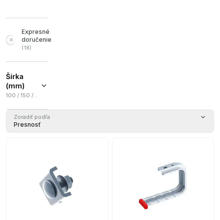
Expresné
doručenie
(
18
)
Šírka
(mm)
100 / 150 / 200 / 300
100
(
1
)
Zoradiť podľa
Presnosť
150
(
1
)
200
(
1
)
300
(
1
)