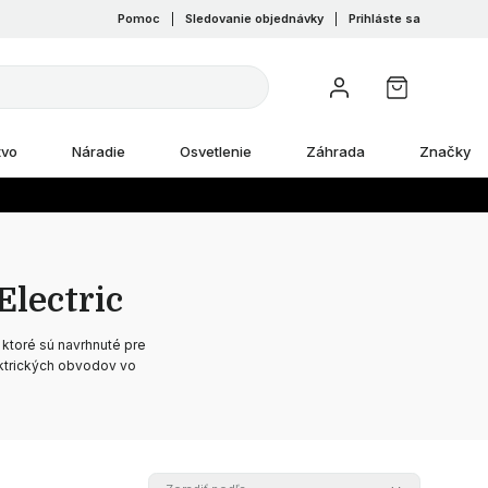
Pomoc
|
Sledovanie objednávky
|
Prihláste sa
tvo
Náradie
Osvetlenie
Záhrada
Značky
Electric
toré sú navrhnuté pre
ektrických obvodov vo