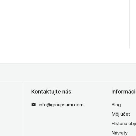
Kontaktujte nás
Informác
info@groupsumi.com
Blog
Môj účet
História ob
Návraty