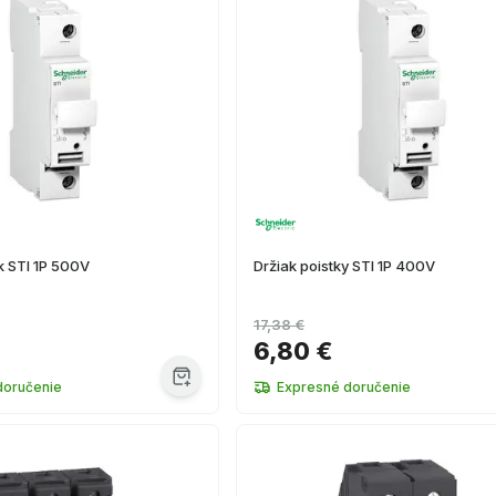
ek STI 1P 500V
Držiak poistky STI 1P 400V
17,38 €
6,80 €
doručenie
Expresné doručenie