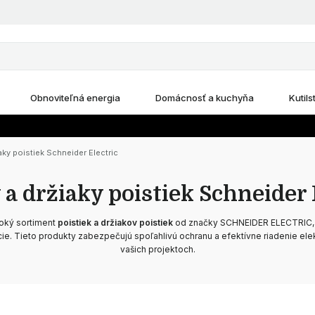
Obnoviteľná energia
Domácnosť a kuchyňa
Kutils
aky poistiek Schneider Electric
 a držiaky poistiek Schneider 
roký sortiment
poistiek a držiakov poistiek
od značky SCHNEIDER ELECTRIC, k
cie. Tieto produkty zabezpečujú spoľahlivú ochranu a efektívne riadenie el
vašich projektoch.