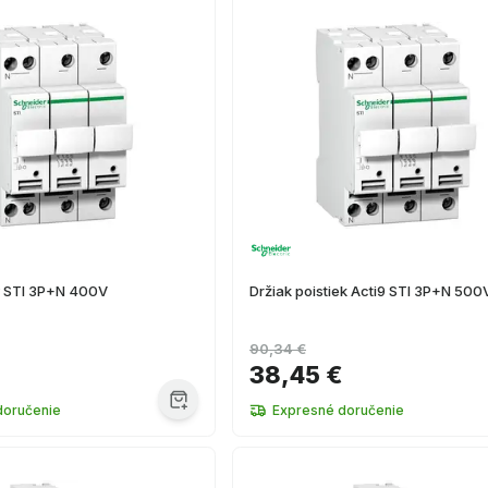
y STI 3P+N 400V
Držiak poistiek Acti9 STI 3P+N 500
90,34 €
38,45 €
doručenie
Expresné doručenie