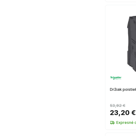
Držiak poist
53,92 €
23,20 €
Expresné 