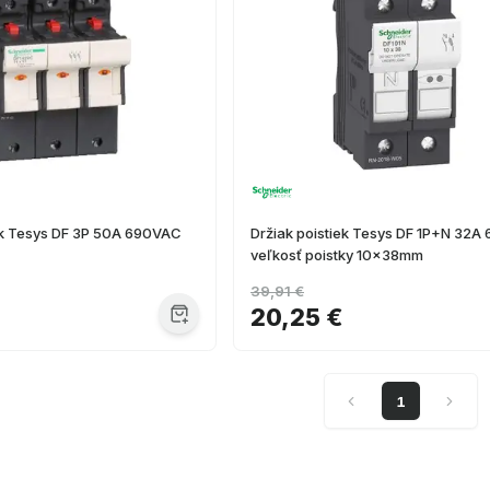
iek Tesys DF 3P 50A 690VAC
Držiak poistiek Tesys DF 1P+N 32
veľkosť poistky 10x38mm
39,91 €
20,25 €
1