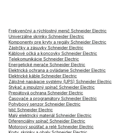
Frekvenčný a rýchlostný menič Schneider Electric
Univerzálne skrinky Schneider Electric
Komponenty pre kryty a regály Schneider Electric
Zástrčky a zásuvky Schneider Electric
Káblové očká a koncovky Schneider Electric
Telekomunikácie Schneider Electric
Energetické merače Schneider Electric
Elektrická ochrana a ovládanie Schneider Electric
Elektrické káble Schneider Electric
Záložné napájacie systémy (UPS) Schneider Electric
Stykač a impulzný spínač Schneider Electric
Prepätová ochrana Schneider Electric
Časovače a programátory Schneider Electric
Pohybový senzor Schneider Electric
Istič Schneider Electric
Malý elektrický materiál Schneider Electric
Diferenciálny spínač Schneider Electric
Motorový spúšťač a relé Schneider Electric
Kryty, skrinky a obaly Schneider Electric