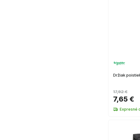
Držiak poisti
17,92 €
7,65 €
Expresné 