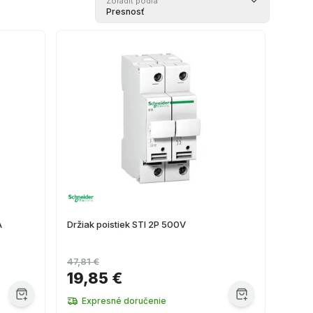
Zoradiť podľa
Presnosť
A
Držiak poistiek STI 2P 500V
47,81 €
19,85 €
Expresné doručenie