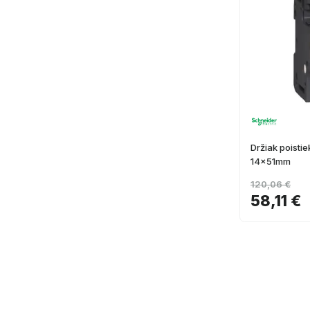
Držiak poist
14x51mm
120,06 €
58,11 €