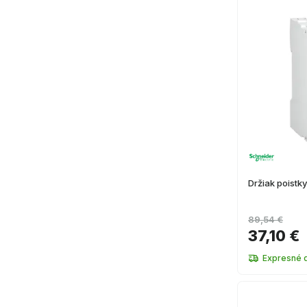
Držiak poistk
89,54 €
37,10 €
Expresné 