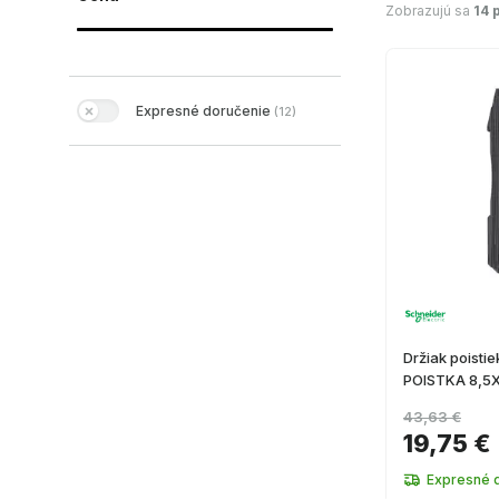
Zobrazujú sa
14 
Expresné doručenie
(
12
)
Držiak poisti
POISTKA 8,5X
43,63 €
19,75 €
Expresné 