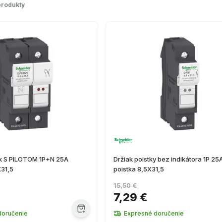
produkty
ek S PILOTOM 1P+N 25A
Držiak poistky bez indikátora 1P 25
31,5
poistka 8,5X31,5
15,50 €
7,29 €
doručenie
Expresné doručenie