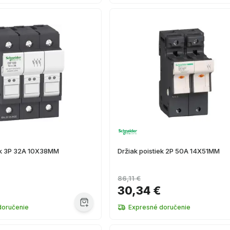
iek 3P 32A 10X38MM
Držiak poistiek 2P 50A 14X51MM
86,11 €
30,34 €
doručenie
Expresné doručenie