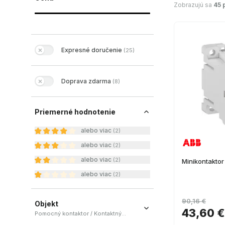
Zobrazujú sa
45 
Expresné doručenie
(
25
)
Doprava zdarma
(
8
)
Priemerné hodnotenie
alebo viac
(
2
)
alebo viac
(
2
)
alebo viac
(
2
)
Minikontakto
alebo viac
(
2
)
90,16 €
Objekt
43,60 €
Pomocný kontaktor / Kontaktný prvok / Trojpólový kontaktor / Blok pomocného kontaktu / Auxiliárny kontakt