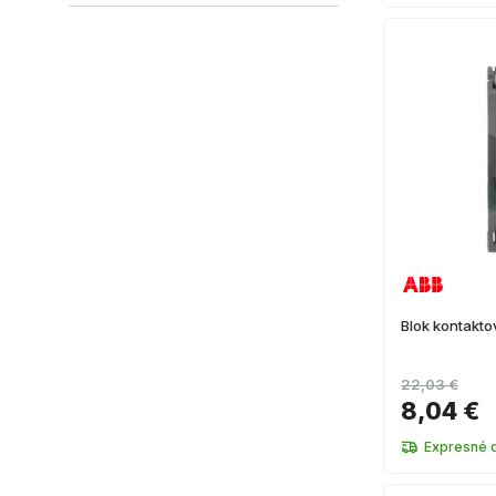
Pomocný kontaktor
(
21
)
Kontaktný prvok
(
13
)
Trojpólový kontaktor
(
6
)
Blok pomocného kontaktu
(
2
)
Auxiliárny kontakt
(
1
)
+ Ver más
Blok kontakt
22,03 €
8,04 €
Expresné 