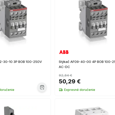
12-30-10 3P BOB 100-250V
Stýkač AF09-40-00 4P BOB 100-
AC-DC
92,84 €
€
50,29 €
doručenie
Expresné doručenie