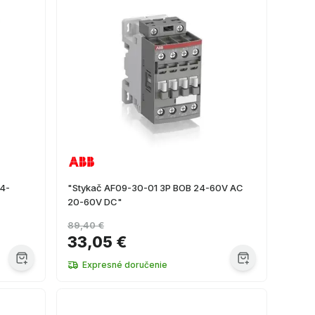
24-
"Stykač AF09-30-01 3P BOB 24-60V AC
20-60V DC"
89,40 €
33,05 €
Expresné doručenie