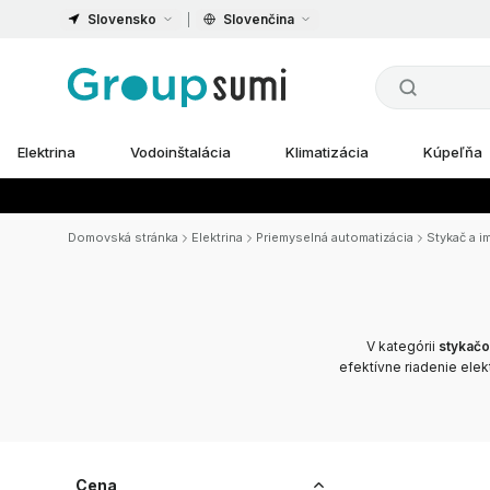
Slovensko
Slovenčina
Elektrina
Vodoinštalácia
Klimatizácia
Kúpeľňa
Domovská stránka
Elektrina
Priemyselná automatizácia
Stykač a i
V kategórii
stykačo
efektívne riadenie ele
Cena