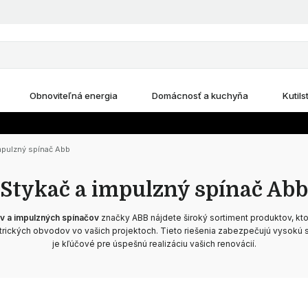
Obnoviteľná energia
Domácnosť a kuchyňa
Kutils
mpulzný spínač Abb
Stykač a impulzný spínač Abb
v a impulzných spínačov
značky ABB nájdete široký sortiment produktov, kto
ktrických obvodov vo vašich projektoch. Tieto riešenia zabezpečujú vysokú s
je kľúčové pre úspešnú realizáciu vašich renovácií.