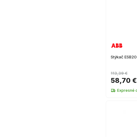
Stýkač ESB2
113,39 €
58,70 €
Expresné 