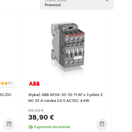
Zoradiť podľa
Presnosť
(
1
)
0AC/DC
Stykač ABB AF09-30-10-11 AF s 3 pólmi 3
NO 25 A cievka 24 V AC/DC 4 kW
92,03 €
38,90 €
Expresné doručenie