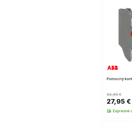
Pomocný kon
54,65 €
27,95 €
Expresné 