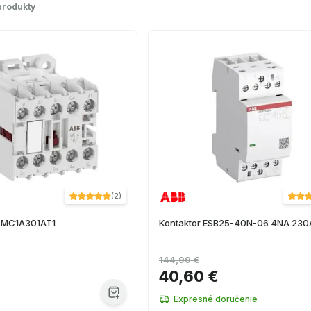
produkty
(
2
)
r MC1A301AT1
Kontaktor ESB25-40N-06 4NA 23
144,99 €
40,60 €
Expresné doručenie