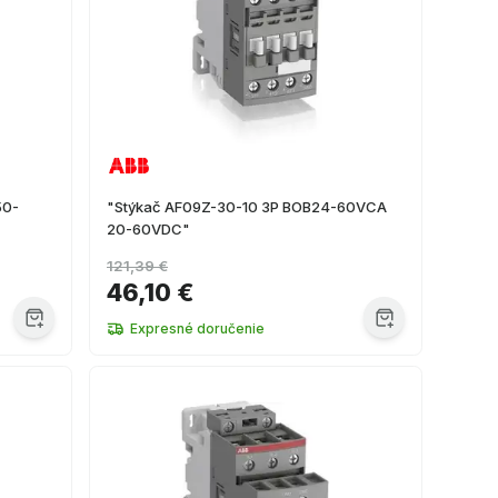
50-
"Stýkač AF09Z-30-10 3P BOB24-60VCA
20-60VDC"
121,39 €
46,10 €
Expresné doručenie