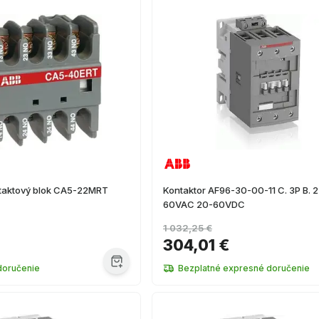
taktový blok CA5-22MRT
Kontaktor AF96-30-00-11 C. 3P B. 
60VAC 20-60VDC
1 032,25 €
304,01 €
doručenie
Bezplatné expresné doručenie