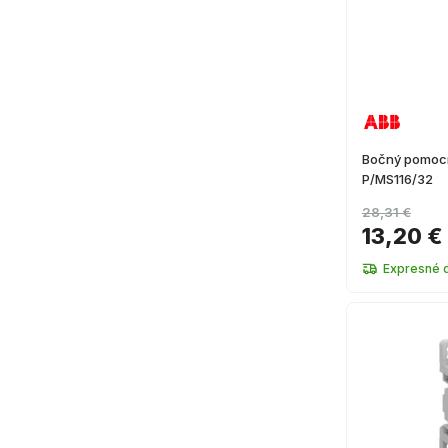
Bočný pomocn
P/MS116/32
28,31 €
13,20 €
Expresné 