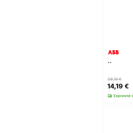
""
29,15 €
14,19 €
Expresné 