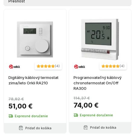
Presnosť
(
4
)
(
4
)
Digitálny káblový termostat
Programovateľný káblový
zima/leto Orkli RA210
chronotermostat On/Off
RA300
114,37 €
78,92 €
74,00 €
51,00 €
Expresné doručenie
Expresné doručenie
Pridať do košíka
Pridať do košíka