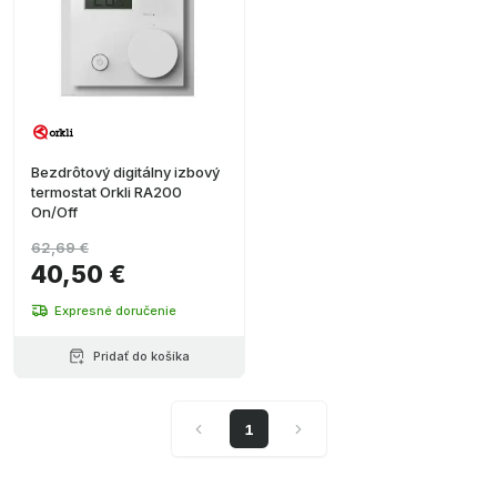
Bezdrôtový digitálny izbový
termostat Orkli RA200
On/Off
62,69 €
40,50 €
Expresné doručenie
Pridať do košíka
1