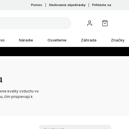
Pomoc
|
Sledovanie objednávky
|
Prihláste sa
tvo
Náradie
Osvetlenie
Záhrada
Značky
u
enie kvality vzduchu vo
u, čím prispievajú k