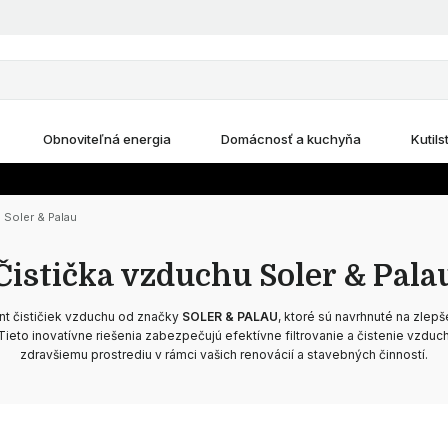
Obnoviteľná energia
Domácnosť a kuchyňa
Kutils
 Soler & Palau
Čistička vzduchu Soler & Pala
nt čističiek vzduchu od značky
SOLER & PALAU
, ktoré sú navrhnuté na zlepš
Tieto inovatívne riešenia zabezpečujú efektívne filtrovanie a čistenie vzduch
zdravšiemu prostrediu v rámci vašich renovácií a stavebných činností.