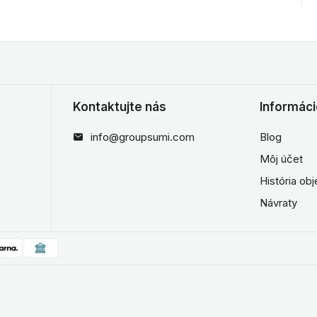
Kontaktujte nás
Informác
info@groupsumi.com
Blog
Môj účet
História ob
Návraty