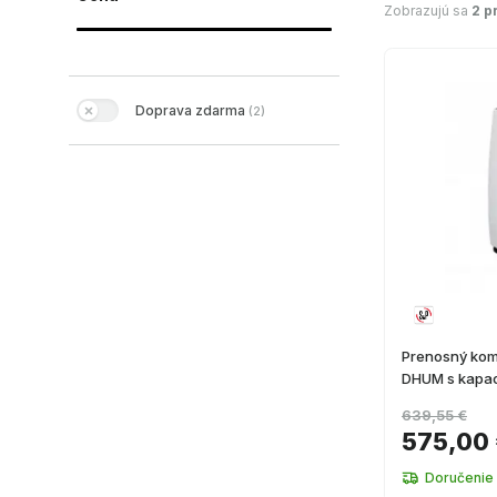
Zobrazujú sa
2 p
Doprava zdarma
(
2
)
Prenosný kom
DHUM s kapaci
639,55 €
575,00
Doručenie