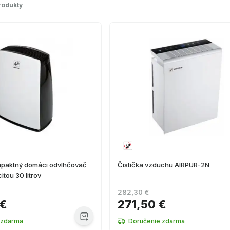
rodukty
paktný domáci odvlhčovač
Čistička vzduchu AIRPUR-2N
tou 30 litrov
282,30 €
 €
271,50 €
 zdarma
Doručenie zdarma