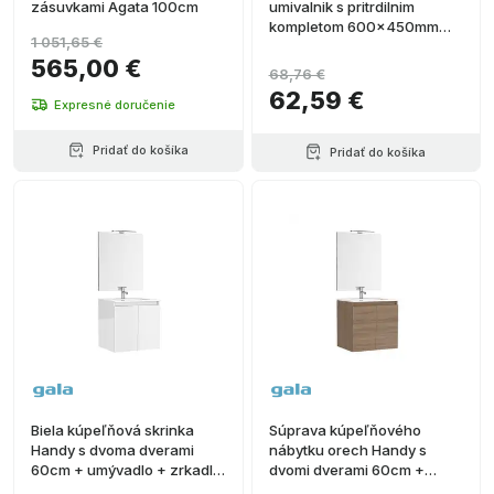
zásuvkami Agata 100cm
umivalnik s pritrdilnim
kompletom 600x450mm
1 051,65 €
Gala Street Square
565,00 €
68,76 €
62,59 €
Expresné doručenie
Pridať do košíka
Pridať do košíka
Biela kúpeľňová skrinka
Súprava kúpeľňového
Handy s dvoma dverami
nábytku orech Handy s
60cm + umývadlo + zrkadlo
dvomi dverami 60cm +
+ osvetlenie
umývadlo + zrkadlo +