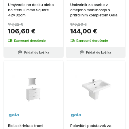
Umývadlo na dosku alebo
Umivalnik za osebe z
na stenu Emma Square
omejeno mobilnostjo s
42x32cm
pritrdilnim kompletom Gala
Blue
117,22 €
170,23 €
106,60 €
144,00 €
Expresné doručenie
Expresné doručenie
Pridať do košíka
Pridať do košíka
Biela skrinka s tromi
Polovični podstavek za