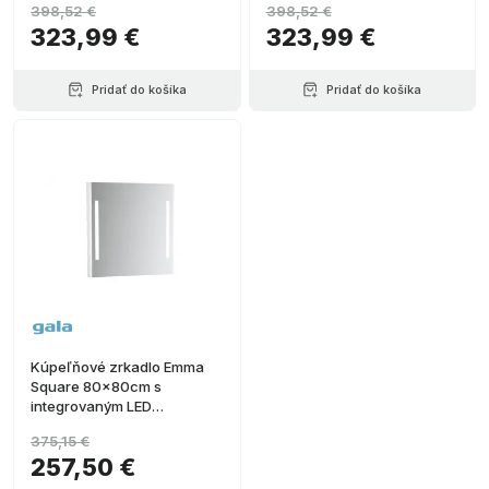
398,52 €
398,52 €
osvetlenie
323,99 €
323,99 €
Pridať do košíka
Pridať do košíka
Kúpeľňové zrkadlo Emma
Square 80x80cm s
integrovaným LED
osvetlením
375,15 €
257,50 €