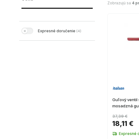
Zobrazujú sa
4 p
Expresné doručenie
(
4
)
Guľový ventil
mosadzná gu
37,39 €
18,11 €
Expresné 