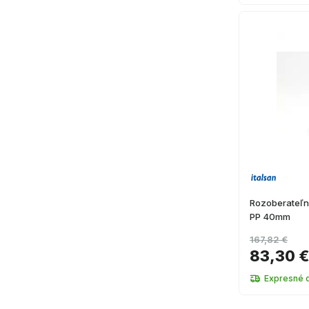
Rozoberateľný
PP 40mm
167,82 €
83,30 
Expresné 