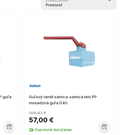
Zoradiť podľa
Presnosť
P guľa
Guľový ventil samica-samica telo PP
mosadzná guľa D40
108,47 €
57,00 €
Expresné doručenie