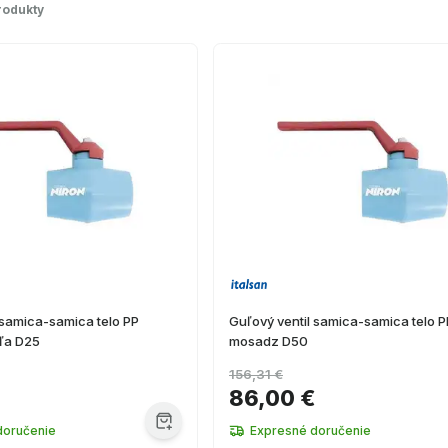
rodukty
 samica-samica telo PP
Guľový ventil samica-samica telo P
ľa D25
mosadz D50
156,31 €
86,00 €
doručenie
Expresné doručenie