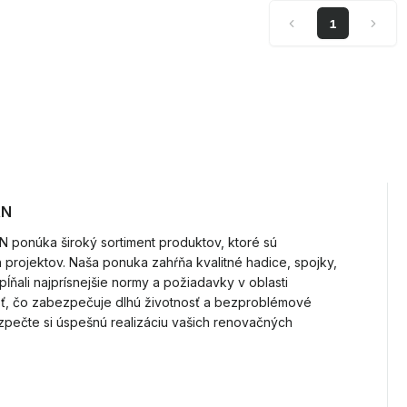
1
AN
AN ponúka široký sortiment produktov, ktoré sú
projektov. Naša ponuka zahŕňa kvalitné hadice, spojky,
pĺňali najprísnejšie normy a požiadavky v oblasti
osť, čo zabezpečuje dlhú životnosť a bezproblémové
ezpečte si úspešnú realizáciu vašich renovačných