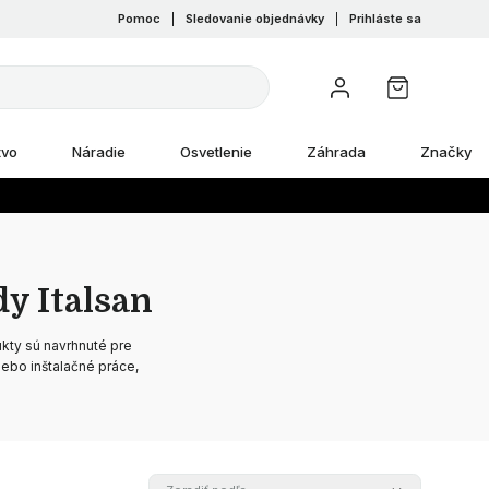
Pomoc
|
Sledovanie objednávky
|
Prihláste sa
tvo
Náradie
Osvetlenie
Záhrada
Značky
dy Italsan
ukty sú navrhnuté pre
lebo inštalačné práce,