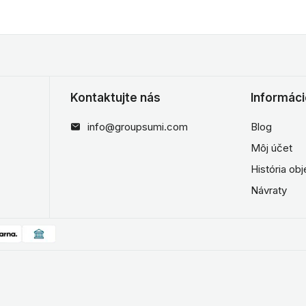
Kontaktujte nás
Informác
info@groupsumi.com
Blog
Môj účet
História ob
Návraty