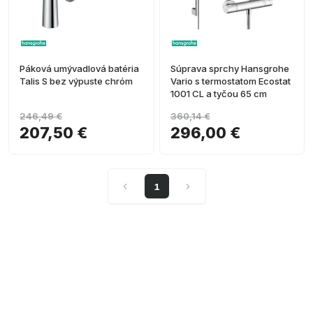
Páková umývadlová batéria
Súprava sprchy Hansgrohe
Talis S bez výpuste chróm
Vario s termostatom Ecostat
1001 CL a tyčou 65 cm
246,49 €
360,14 €
207,50 €
296,00 €
1