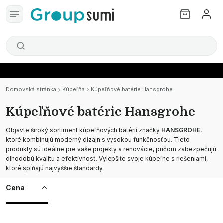
Domovská stránka
Kúpeľňa
Kúpeľňové batérie Hansgrohe
Kúpeľňové batérie Hansgrohe
Objavte široký sortiment kúpeľňových batérií značky
HANSGROHE
,
ktoré kombinujú moderný dizajn s vysokou funkčnosťou. Tieto
produkty sú ideálne pre vaše projekty a renovácie, pričom zabezpečujú
dlhodobú kvalitu a efektívnosť. Vylepšite svoje kúpeľne s riešeniami,
ktoré spĺňajú najvyššie štandardy.
Cena