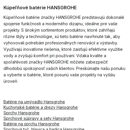
Kúpeľňové batérie HANSGROHE
Kúpeľňové batérie značky HANSGROHE predstavujú dokonalé
spojenie funkčnosti a moderného dizajnu, ideálne pre vaše
projekty. S širokým sortimentom produktov, ktoré zahŕňajú
rôzne štýly a technológie, sú tieto batérie navrhnuté tak, aby
vyhovovali potrebám profesionálnych renovácií a výstavby.
Využívajú inovatívne riešenia, ktoré zaisťujú efektívne využitie
vody a zvyšujú komfort pri používaní. Vďaka kvalite a
spoľahlivosti značky HANSGROHE môžete zabezpečiť
dlhodobú spokojnosť vašich klientov. Preskúmajte našu ponuku
a vyberte si batérie, ktoré posunú vaše projekty na vyššiu
úroveň.
Batérie na umývadlo Hansgrohe
Kuchynské batérie a drezy Hansgrohe
Sprchy Hansgrohe
Sprchové súpravy a sety Hansgrohe
Batérie na sprchu Hansgrohe
Sprchová tyč, hlavica a hadica Hansgrohe