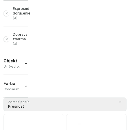
Expresné
doručenie
(
4
)
Doprava
zdarma
(
3
)
Objekt
Umývadlová batéria / Zmiešavač sprchy / Kúpeľňový zmiešavač
Umývadlová
batéria
(
2
)
Farba
Chromium
Zmiešavač
sprchy
(
2
)
Chromium
Zoradiť podľa
Kúpeľňový
(
6
)
Presnosť
zmiešavač
(
1
)