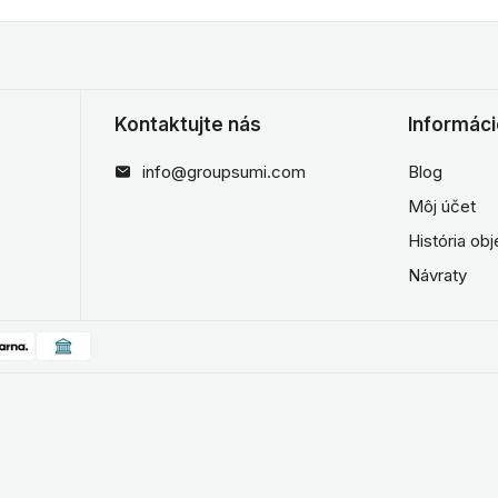
Kontaktujte nás
Informác
info@groupsumi.com
Blog
Môj účet
História ob
Návraty