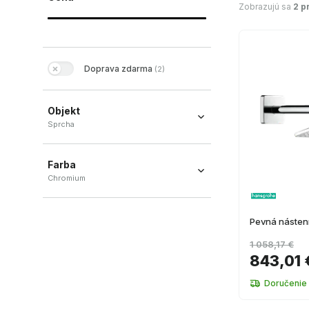
Zobrazujú sa
2 p
Doprava zdarma
(
2
)
Objekt
Sprcha
Sprcha
(
2
)
Farba
Chromium
Chromium
(
2
)
Pevná násten
1 058,17 €
843,01 
Doručenie