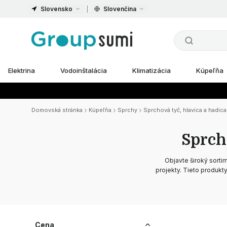
Slovensko
Slovenčina
Elektrina
Vodoinštalácia
Klimatizácia
Kúpeľňa
Domovská stránka
Kúpeľňa
Sprchy
Sprchová tyč, hlavica a hadi
Sprch
Objavte široký sorti
projekty. Tieto produkt
Cena