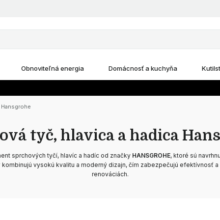
Obnoviteľná energia
Domácnosť a kuchyňa
Kutils
ca Hansgrohe
ová tyč, hlavica a hadica Han
ment sprchových tyčí, hlavíc a hadíc od značky
HANSGROHE
, ktoré sú navrhn
y kombinujú vysokú kvalitu a moderný dizajn, čím zabezpečujú efektívnosť a 
renováciách.