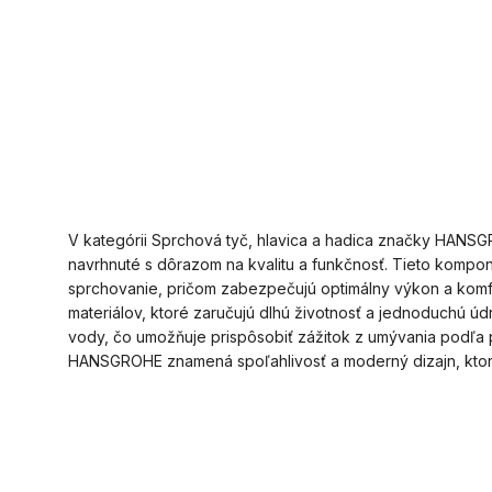
V kategórii Sprchová tyč, hlavica a hadica značky HANSG
navrhnuté s dôrazom na kvalitu a funkčnosť. Tieto kompon
sprchovanie, pričom zabezpečujú optimálny výkon a komf
materiálov, ktoré zaručujú dlhú životnosť a jednoduchú ú
vody, čo umožňuje prispôsobiť zážitok z umývania podľa p
HANSGROHE znamená spoľahlivosť a moderný dizajn, ktor