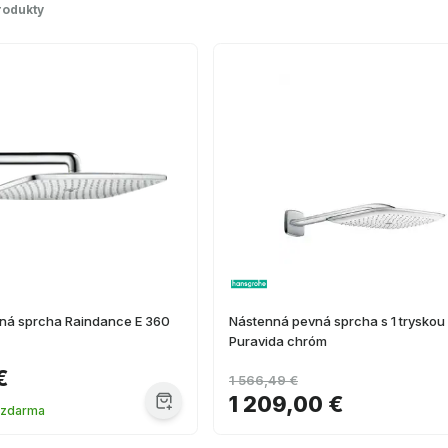
rodukty
ná sprcha Raindance E 360
Nástenná pevná sprcha s 1 tryskou
Puravida chróm
€
1 566,49 €
1 209,00 €
 zdarma